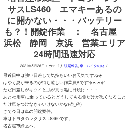
サスLS460 エマキーあるの
に開かない・・・バッテリー
も？！開錠作業 ： 名古屋
浜松 静岡 京浜 営業エリア
24時間迅速対応
/
/
2021年5月26日
カテゴリ:
現場報告
,
車・バイクの鍵
最近日中は強い日差しで気持ちいいお天気ですね☀️
はやく夏が来るのが待ち遠しい作業員Aです◝(⑅•ᴗ•⑅)◜
ただ日差しがキツイと肌が真っ黒に日焼け・・・
あと社用車に乗っているとどうしても右側だけが黒くなること
だけ気をつけなきゃいけないかな(@_@)
さて今日は車の開錠案件。
車はトヨタのレクサス LS460です。
名古屋市緑区へ。