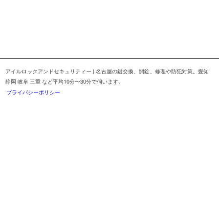
アイルロックアンドセキュリティー | 名古屋の鍵交換、開錠、修理や防犯対策。愛知
静岡 岐阜 三重 など平均10分〜30分で伺います。
プライバシーポリシー