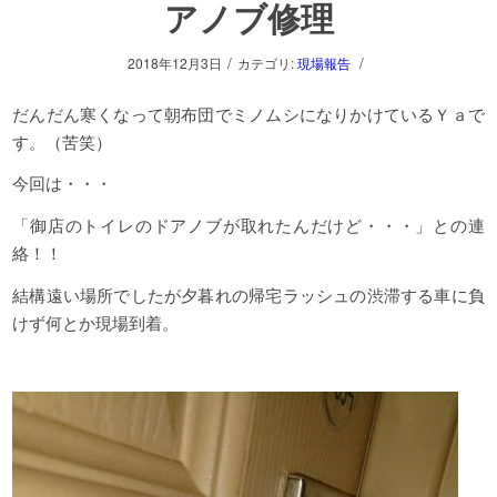
アノブ修理
/
/
2018年12月3日
カテゴリ:
現場報告
だんだん寒くなって朝布団でミノムシになりかけているＹａで
す。（苦笑）
今回は・・・
「御店のトイレのドアノブが取れたんだけど・・・」との連
絡！！
結構遠い場所でしたが夕暮れの帰宅ラッシュの渋滞する車に負
けず何とか現場到着。