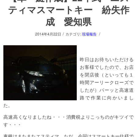
ティマスマートキー 紛失作
成 愛知県
/
/
2014年4月22日
カテゴリ:
現場報告
昨日はお待ちいただける
お客様でしたので、お店
を閉店後（といっても１
時間アーリークローズで
したが）パーッと高速道
路で作業に向かいまし
た。
高速高くなりましたね・・・消費税よりこっちのがキツイで
す・・・
車種はまたまたエスティマ。ただ、今回はスマートキー仕様で