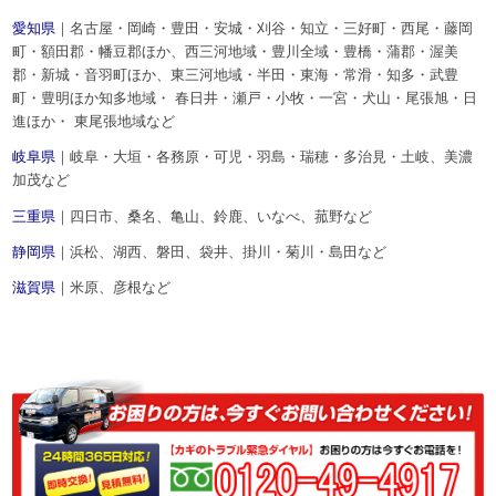
愛知県
｜名古屋・岡崎・豊田・安城・刈谷・知立・三好町・西尾・藤岡
町・額田郡・幡豆郡ほか、西三河地域・豊川全域・豊橋・蒲郡・渥美
郡・新城・音羽町ほか、東三河地域・半田・東海・常滑・知多・武豊
町・豊明ほか知多地域・ 春日井・瀬戸・小牧・一宮・犬山・尾張旭・日
進ほか・ 東尾張地域など
岐阜県
｜岐阜・大垣・各務原・可児・羽島・瑞穂・多治見・土岐、美濃
加茂など
三重県
｜四日市、桑名、亀山、鈴鹿、いなべ、菰野など
静岡県
｜浜松、湖西、磐田、袋井、掛川・菊川・島田など
滋賀県
｜米原、彦根など