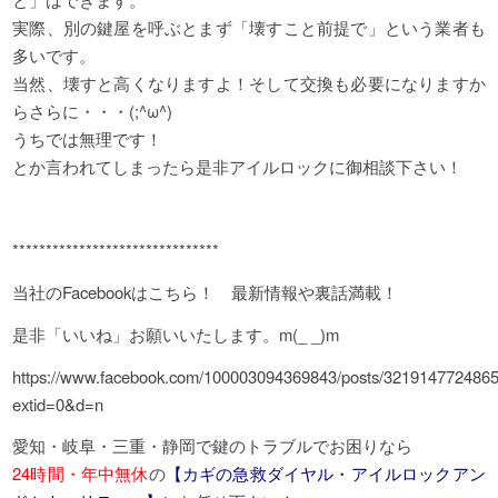
実際、別の鍵屋を呼ぶとまず「壊すこと前提で」という業者も
多いです。
当然、壊すと高くなりますよ！そして交換も必要になりますか
らさらに・・・(;^ω^)
うちでは無理です！
とか言われてしまったら是非アイルロックに御相談下さい！
*******************************
当社のFacebookはこちら！ 最新情報や裏話満載！
是非「いいね」お願いいたします。m(_ _)m
https://www.facebook.com/100003094369843/posts/321914772486
extid=0&d=n
愛知・岐阜・三重・静岡で鍵のトラブルでお困りなら
24時間・年中無休
の
【カギの急救ダイヤル・アイルロックアン