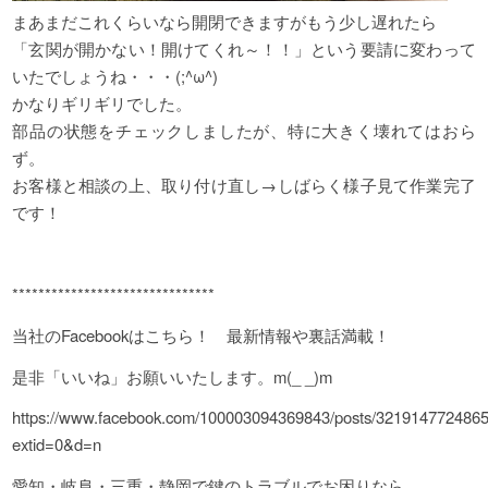
まあまだこれくらいなら開閉できますがもう少し遅れたら
「玄関が開かない！開けてくれ～！！」という要請に変わって
いたでしょうね・・・(;^ω^)
かなりギリギリでした。
部品の状態をチェックしましたが、特に大きく壊れてはおら
ず。
お客様と相談の上、取り付け直し→しばらく様子見て作業完了
です！
*******************************
当社のFacebookはこちら！ 最新情報や裏話満載！
是非「いいね」お願いいたします。m(_ _)m
https://www.facebook.com/100003094369843/posts/321914772486
extid=0&d=n
愛知・岐阜・三重・静岡で鍵のトラブルでお困りなら