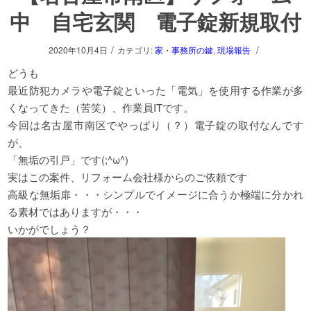
中 自宅玄関 電子錠新規取付
/
/
2020年10月4日
カテゴリ:
家・事務所の鍵
,
現場報告
どうも
最近防犯カメラや電子錠といった「電気」を使用する作業が多
くなってきた（苦笑）、作業員ITです。
今回は名古屋市南区でやっぱり（？）電子錠の取付なんです
が、
「無垢の引戸」です(;^ω^)
実はこの案件、リフォーム会社様からのご依頼です
高級な無垢扉・・・シンプルでイメージに合うか極端に分かれ
る素材ではありますが・・・
いかがでしょう？