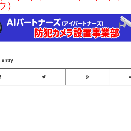
ウ）
 entry