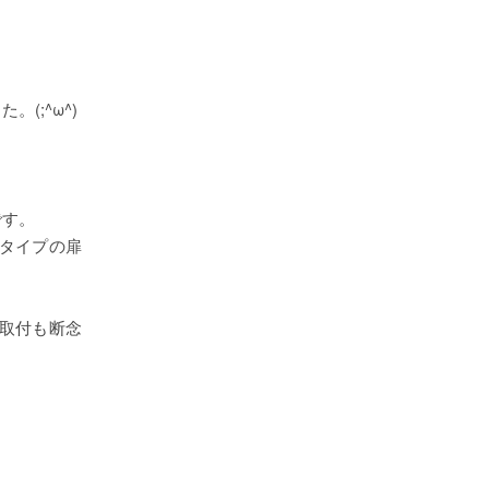
(;^ω^)
です。
タイプの扉
取付も断念