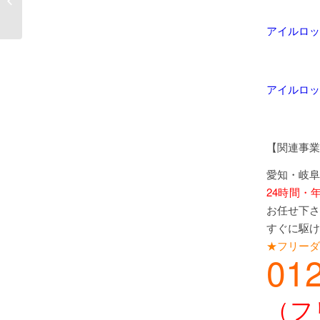
関 電子錠 新規取付
アイルロッ
アイルロッ
【関連事業】****
愛知・岐阜
24時間・
お任せ下さ
すぐに駆け
★フリーダ
01
（フ