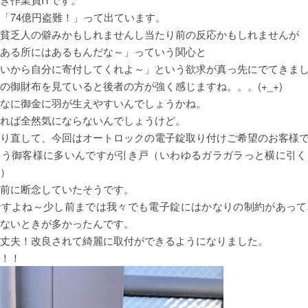
「74億円盗難！」って出ています。
貧乏人の僻みかもしれませんし当たり前の反応かもしれませんが
ある所にはあるもんだな～」っていう関心と
いから自分に寄付してくれよ～」という欲求が真っ先にでてきました。
の御財布を見ていると後者の方が強く感じますね。。。(+_+)
なに御金に羽が生えやすいんでしょうかね。
れば全然気にならないんでしょうけど。
り直して、今回はオートロックの電子錠取り付けご希望のお客様
いう御客様に多いんですが引き戸（いわゆるガラガラっと横に引く
）
前に断念していたそうです。
ですよね～少し前までは我々でも電子錠にはかなりの制約があって
ないときが多かったんです。
丈夫！改良されて綺麗に取付ができるようになりました。
！！