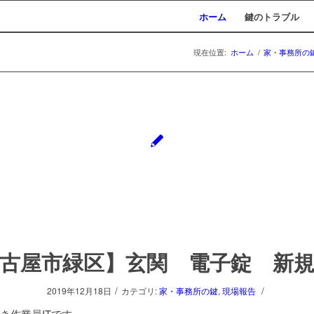
ホーム
鍵のトラブル
現在位置:
ホーム
/
家・事務所の
古屋市緑区】玄関 電子錠 新
/
/
2019年12月18日
カテゴリ:
家・事務所の鍵
,
現場報告
き作業員ITです。