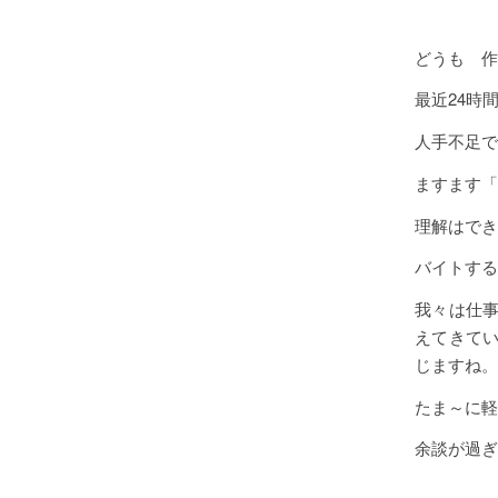
どうも 作
最近24時
人手不足で
ますます「
理解はでき
バイトする
我々は仕
えてきて
じますね。
たま～に軽
余談が過ぎ