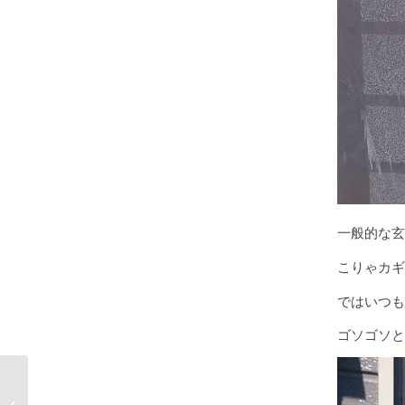
一般的な玄
こりゃカギ
ではいつも
ゴソゴソと
【岐阜県各務ヶ原市】