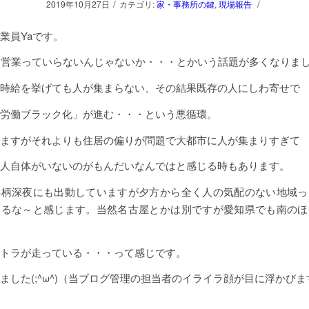
/
/
2019年10月27日
カテゴリ:
家・事務所の鍵
,
現場報告
業員Yaです。
間営業っていらないんじゃないか・・・とかいう話題が多くなりま
時給を挙げても人が集まらない、その結果既存の人にしわ寄せで
労働ブラック化」が進む・・・という悪循環。
ますがそれよりも住居の偏りが問題で大都市に人が集まりすぎて
人自体がいないのがもんだいなんではと感じる時もあります。
事柄深夜にも出動していますが夕方から全く人の気配のない地域っ
いるな～と感じます。当然名古屋とかは別ですが愛知県でも南のほ
トラが走っている・・・って感じです。
ました(;^ω^)（当ブログ管理の担当者のイライラ顔が目に浮かび