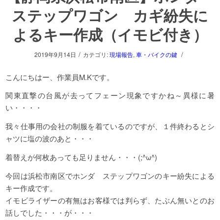
ステップワゴン カギ紛失に
よるキー作成（イモビ付き）
/
/
2019年9月14日
カテゴリ:
現場報告
,
車・バイクの鍵
こんにちはー、作業員M.Kです。
関東直撃の台風が去ってフェーン現象ですかね～異様に暑
い・・・・
我々仕事用の会社の制服を着ているのですが、１件終わるとシ
ャツに塩の波のあと・・・
着替えが何枚あっても足りません・・・(;^ω^)
今回は浜松市南区でホンダ ステップワゴンのキー紛失による
キー作成です。
イモビライザーの有無はお客様では判らず、たぶん無いとのお
話しでした・・・が・・・