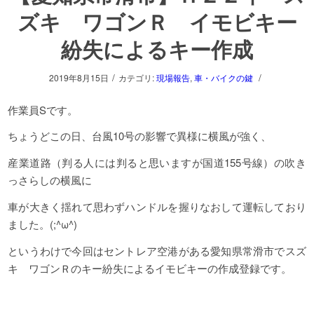
ズキ ワゴンＲ イモビキー
紛失によるキー作成
/
/
2019年8月15日
カテゴリ:
現場報告
,
車・バイクの鍵
作業員Sです。
ちょうどこの日、台風10号の影響で異様に横風が強く、
産業道路（判る人には判ると思いますが国道155号線）の吹き
っさらしの横風に
車が大きく揺れて思わずハンドルを握りなおして運転しており
ました。(;^ω^)
というわけで今回はセントレア空港がある愛知県常滑市でスズ
キ ワゴンＲのキー紛失によるイモビキーの作成登録です。