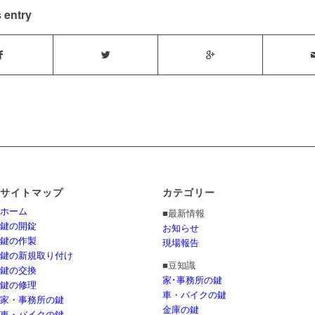
 entry
サイトマップ
カテゴリー
ホーム
■最新情報
鍵の開錠
お知らせ
鍵の作製
現場報告
鍵の新規取り付け
■豆知識
鍵の交換
家･事務所の鍵
鍵の修理
車・バイクの鍵
家・事務所の鍵
金庫の鍵
車・バイクの鍵