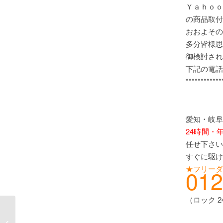
Ｙａｈｏｏ
の商品取付
おおよその
多分皆様思
御検討され
下記の電話
************
愛知・岐阜
24時間・
任せ下さい
すぐに駆け
★フリーダ
012
（ロック 
【愛知県大府市】新型
電子錠（EPIC) 新規取