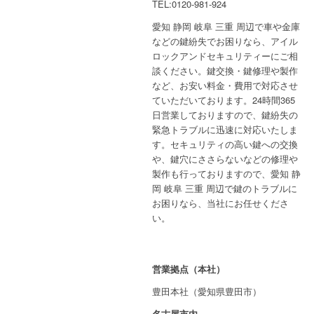
TEL:0120-981-924
愛知 静岡 岐阜 三重 周辺で車や金庫
などの鍵紛失でお困りなら、アイル
ロックアンドセキュリティーにご相
談ください。鍵交換・鍵修理や製作
など、お安い料金・費用で対応させ
ていただいております。24時間365
日営業しておりますので、鍵紛失の
緊急トラブルに迅速に対応いたしま
す。セキュリティの高い鍵への交換
や、鍵穴にささらないなどの修理や
製作も行っておりますので、愛知 静
岡 岐阜 三重 周辺で鍵のトラブルに
お困りなら、当社にお任せくださ
い。
営業拠点（本社）
豊田本社（愛知県豊田市）
名古屋市内