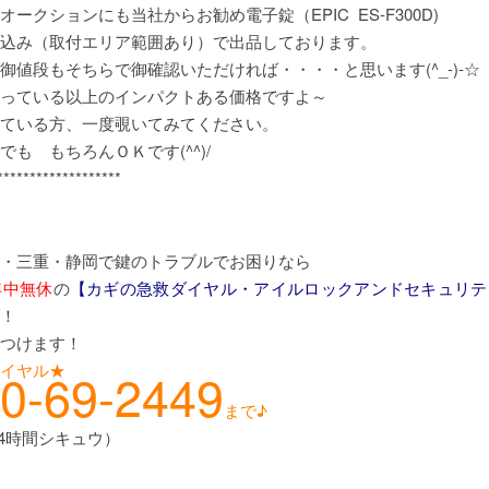
オークションにも当社からお勧め電子錠（EPIC ES-F300D)
込み（取付エリア範囲あり）で出品しております。
御値段もそちらで御確認いただければ・・・・と思います(^_-)-☆
っている以上のインパクトある価格ですよ～
ている方、一度覗いてみてください。
でも もちろんＯＫです(^^)/
*******************
・三重・静岡で鍵のトラブルでお困りなら
年中無休
の
【カギの急救ダイヤル・アイルロックアンドセキュリテ
！
つけます！
イヤル★
0-69-2449
まで♪
24時間シキュウ）