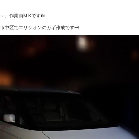
～、作業員M.Kです👷
市中区でエリシオンのカギ作成です🗝️