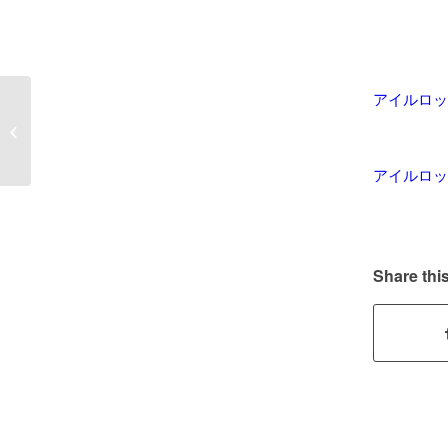
アイルロッ
【車 開錠】日進市
ＢＭＷ 鍵閉じ込め開
錠
アイルロッ
Share this