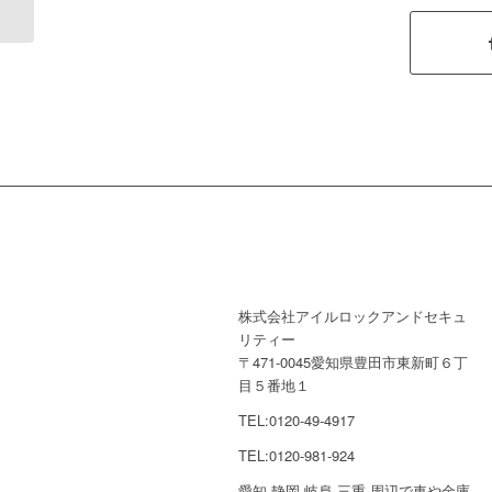
ライザーキ�...
株式会社アイルロックアンドセキュ
リティー
〒471-0045愛知県豊田市東新町６丁
目５番地１
TEL:0120-49-4917
TEL:0120-981-924
愛知 静岡 岐阜 三重 周辺で車や金庫