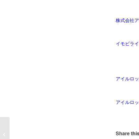
株式会社ア
イモビライ
アイルロッ
アイルロッ
【車 鍵作成】平成22
Share this
年インサイト イモビ