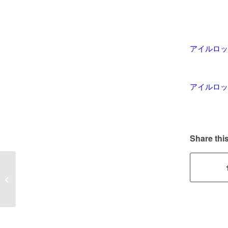
アイルロッ
アイルロッ
Share this
【家 鍵取付】名古
屋 電子錠取り付け