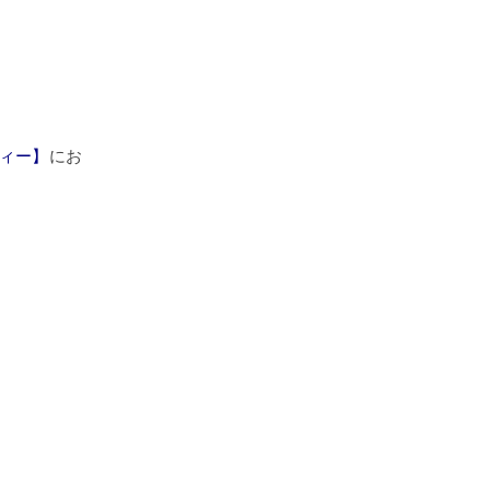
ィー】
にお
）