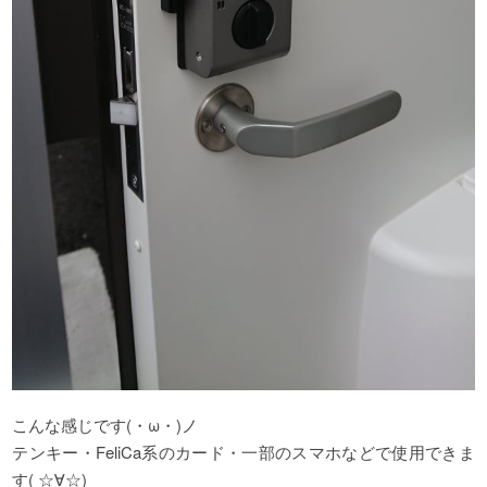
こんな感じです(・ω・)ノ
テンキー・FeliCa系のカード・一部のスマホなどで使用できま
す( ☆∀☆)