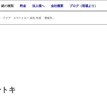
鍵の種類
料金
法人様へ
会社概要
ブログ（現場より）
 アクア スマートキー 紛失 作成 豊橋市...
ートキ