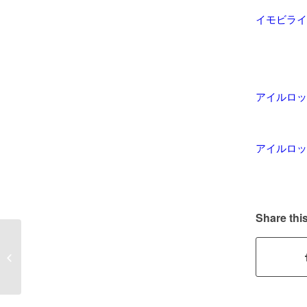
イモビライ
アイルロッ
アイルロッ
Share this
【車 鍵作成】30プリ
ウス スマートキー 紛
失 作成 �...