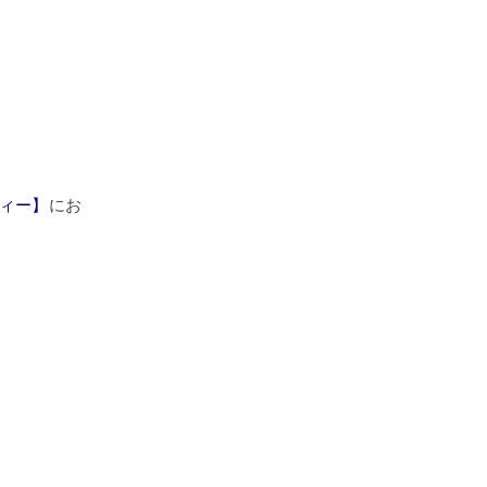
ィー】
にお
）