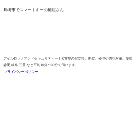
川崎市でスマートキーの鍵屋さん
アイルロックアンドセキュリティー | 名古屋の鍵交換、開錠、修理や防犯対策。愛知
静岡 岐阜 三重 など平均10分〜30分で伺います。
プライバシーポリシー