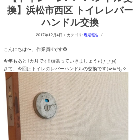
換】浜松市西区 トイレレバー
ハンドル交換
/
/
2017年12月4日
カテゴリ:
現場報告
こんにちは〜、作業員Kです👷
今年もあと1カ月です‼頑張っていきましょうฅ( ̳• ·̫ • ̳ฅ)
さて、今回はトイレのレバーハンドルの交換です(๑•̀ㅂ•́)و✧