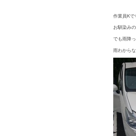
作業員Kで
お馴染みの
でも雨降っ
雨わからな