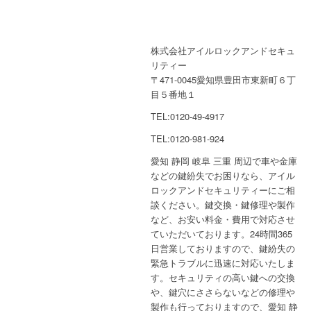
株式会社アイルロックアンドセキュ
リティー
〒471-0045愛知県豊田市東新町６丁
目５番地１
TEL:0120-49-4917
TEL:0120-981-924
愛知 静岡 岐阜 三重 周辺で車や金庫
などの鍵紛失でお困りなら、アイル
ロックアンドセキュリティーにご相
談ください。鍵交換・鍵修理や製作
など、お安い料金・費用で対応させ
ていただいております。24時間365
日営業しておりますので、鍵紛失の
緊急トラブルに迅速に対応いたしま
す。セキュリティの高い鍵への交換
や、鍵穴にささらないなどの修理や
製作も行っておりますので、愛知 静