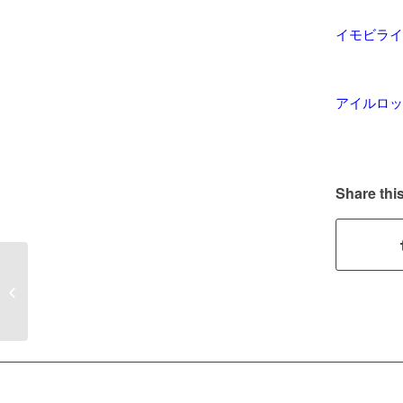
イモビライ
アイルロッ
Share this
【車 鍵作成】平成28
年 シエンタハイブリッ
ド スマートキー...