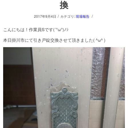
換
/
/
2017年9月4日
カテゴリ:
現場報告
こんにちは！作業員Sです(´°ω°)ﾉｼ
本日掛川市にて引き戸錠交換させて頂きました( ^ω^ )