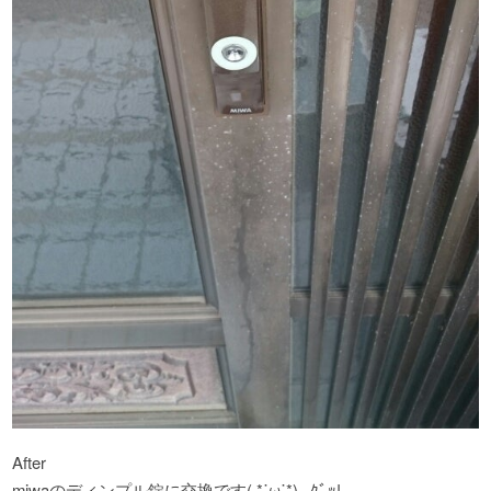
After
miwaのディンプル錠に交換です( *˙ω˙*)و ｸﾞｯ!