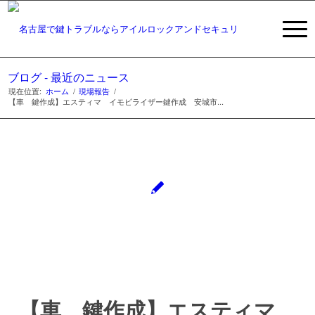
ブログ - 最近のニュース
現在位置:
ホーム
/
現場報告
/
【車 鍵作成】エスティマ イモビライザー鍵作成 安城市...
【車 鍵作成】エスティマ