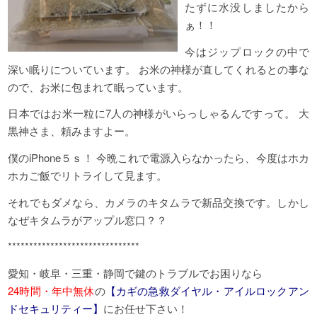
たずに水没しましたから
ぁ！！
今はジップロックの中で
深い眠りについています。 お米の神様が直してくれるとの事な
ので、お米に包まれて眠っています。
日本ではお米一粒に7人の神様がいらっしゃるんですって。 大
黒神さま、頼みますよー。
僕のiPhone５ｓ！ 今晩これで電源入らなかったら、今度はホカ
ホカご飯でリトライして見ます。
それでもダメなら、カメラのキタムラで新品交換です。しかし
なぜキタムラがアップル窓口？？
*******************************
愛知・岐阜・三重・静岡で鍵のトラブルでお困りなら
24時間・年中無休
の
【カギの急救ダイヤル・アイルロックアン
ドセキュリティー】
にお任せ下さい！