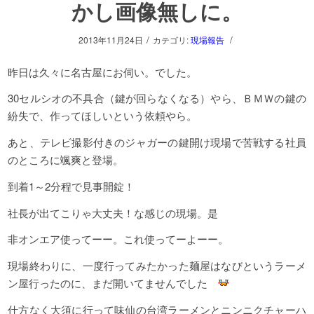
かし画像無しに。
/
/
2013年11月24日
カテゴリ:
現場報告
昨日は久々に名古屋にお伺い。でした。
30セルシオの不具合（鍵が回らなくなる）やら、ＢＭＷの鍵の
紛失で、作ってほしいという依頼やら。
あと、テレビ撮影付きのジャガーの鍵開け現場で苦戦する社員
のところに颯爽と登場。
到着1～2分程で見事開錠！
社長が出てこりゃ大丈夫！な感じの現場。是
非オンエア使ってーー。これ使ってーよーー。
現場終わりに、一度行ってみたかった麺屋はなびというラーメ
ン屋行ったのに、まだ開いてませんでした
仕方なく大須に行って味仙の台湾ラーメンとニンニクチャーハ