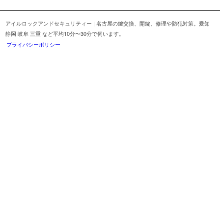
アイルロックアンドセキュリティー | 名古屋の鍵交換、開錠、修理や防犯対策。愛知
静岡 岐阜 三重 など平均10分〜30分で伺います。
プライバシーポリシー